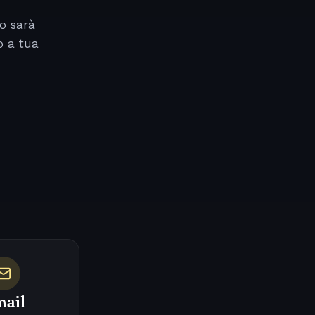
o sarà
o a tua
ail