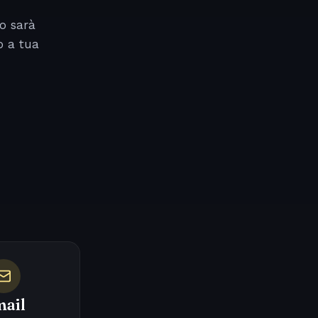
o sarà
o a tua
ail