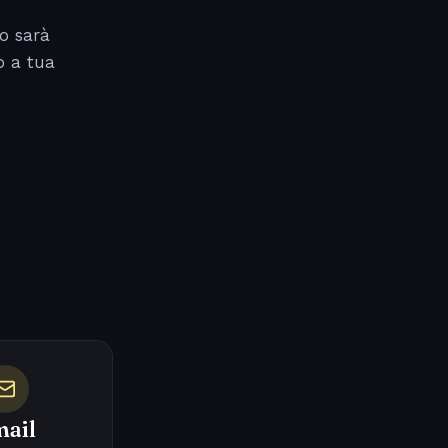
o sarà
o a tua
ail