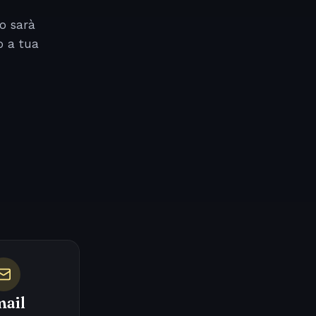
o sarà
o a tua
ail