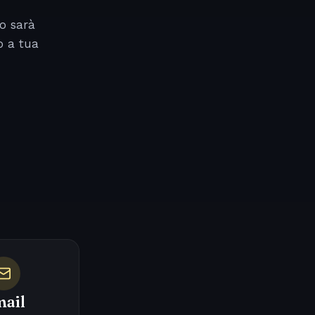
o sarà
o a tua
ail