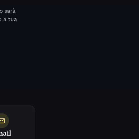
o sarà
o a tua
ail