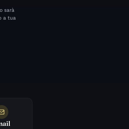
o sarà
o a tua
ail