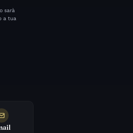
o sarà
o a tua
ail