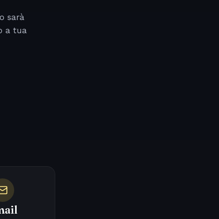
o sarà
o a tua
ail