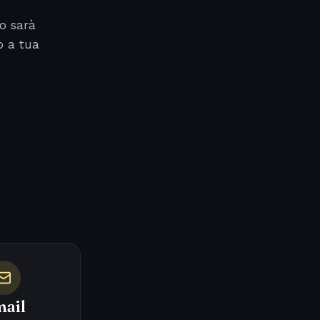
o sarà
o a tua
ail